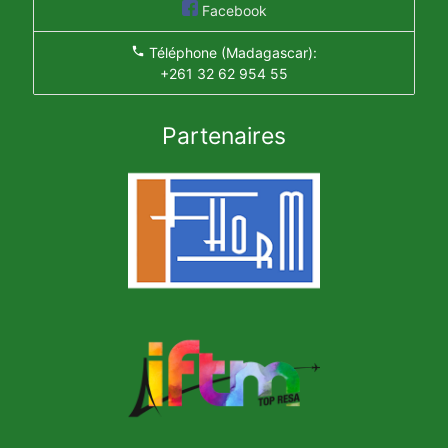
Facebook
local_phone
Téléphone (Madagascar):
+261 32 62 954 55
Partenaires